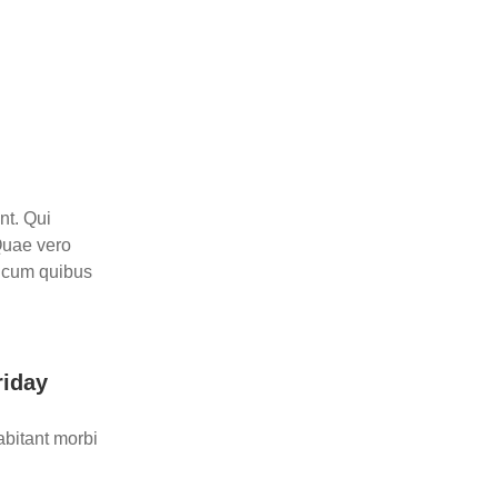
unt. Qui
 Quae vero
, cum quibus
riday
bitant morbi