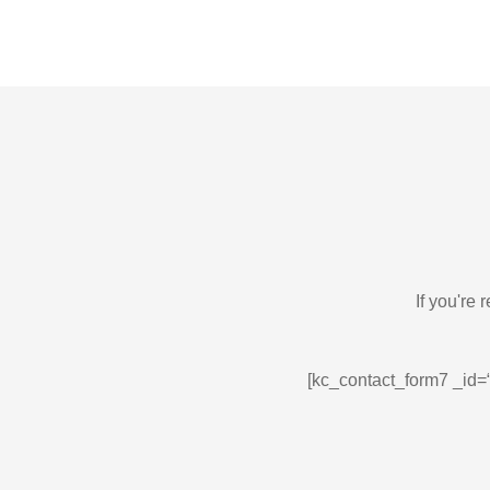
If you're
[kc_contact_form7 _id=