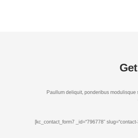
Get
Paullum deliquit, ponderibus modulisque su
[kc_contact_form7 _id=“796778" slug=“contact-