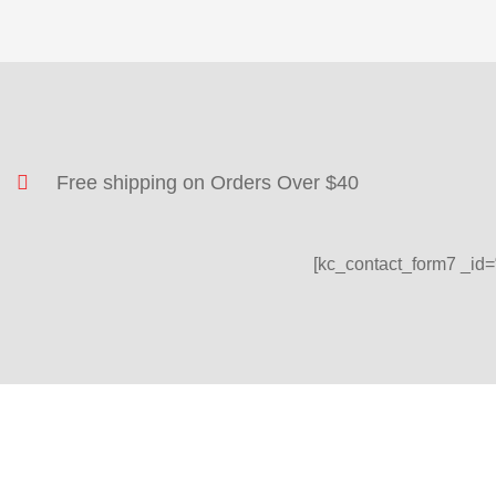
Free shipping on Orders Over $40
[kc_contact_form7 _id=