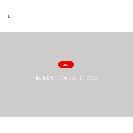
News
Maschinenpark erweitert
BolteMB
on
Oktober 17, 2021