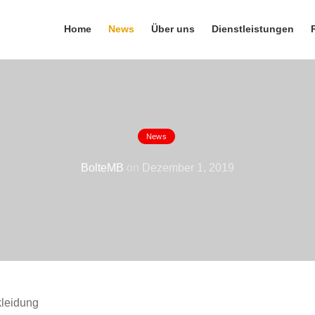
Home
News
Über uns
Dienstleistungen
News
huss zur Hallenerwe
BolteMB
on
Dezember 1, 2019