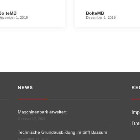
assum
BolteMB
BolteMB
Dezember 1, 2019
Dezember 1, 2019
NEWS
RE
Maschinenpark erweitert
Imp
Oktober 17, 2021
Dat
Technische Grundausbildung im taff! Bassum
November 22, 2020